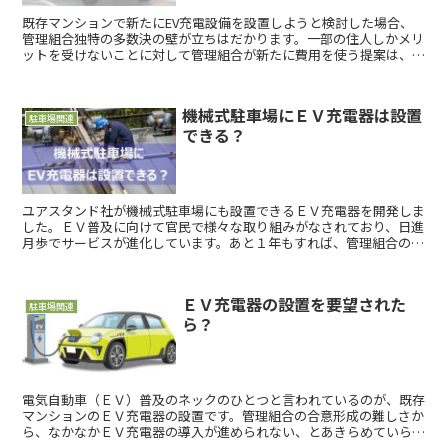
既存マンションで新たにEV充電設備を設置しようと検討した場合、
管理組合独特の多数決の壁が立ちはだかります。一部の住人しかメリ
ットを受けないことに対して管理組合が新たに費用を使う提案は、賛
同を得るのは簡単ではありません。では、導入費ゼロ、維持費もゼロ
だったらどうでしょうか？そんなサービスを展開している会社があり
ます。
機械式駐車場にＥＶ充電器は設置
駐車場関連
できる？
ユアスタンド社が機械式駐車場にも設置できるＥＶ充電器を開発しま
した。ＥＶ普及に向けて官民で様々な取り組みがなされており、日進
月歩でサービスが進化しています。あと１年もすれば、管理組合の理
事会で「マンションの駐車場にＥＶ充電器を設置」を検討されること
が、特別なことではなくなるかもしれません。
ＥＶ充電器の設置を要望された
駐車場関連
ら？
電気自動車（ＥＶ）普及のネックのひとつと言われているのが、既存
マンションのＥＶ充電器の設置です。管理組合の合意形成の難しさか
ら、なかなかＥＶ充電器の導入が進められない、とあきらめていらっ
しゃる方は多いのではないでしょうか？補助金の後押しもあります