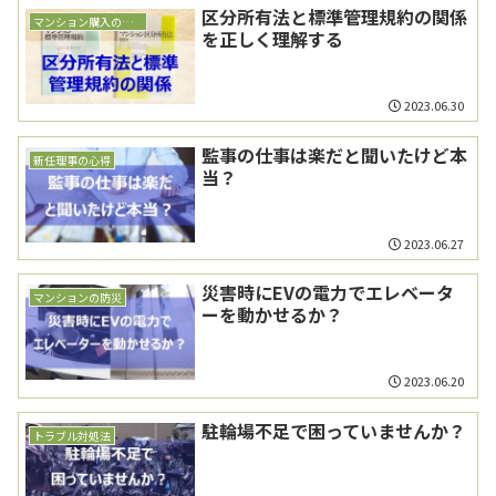
区分所有法と標準管理規約の関係
マンション購入の前に
を正しく理解する
2023.06.30
監事の仕事は楽だと聞いたけど本
新任理事の心得
当？
2023.06.27
災害時にEVの電力でエレベータ
マンションの防災
ーを動かせるか？
2023.06.20
駐輪場不足で困っていませんか？
トラブル対処法