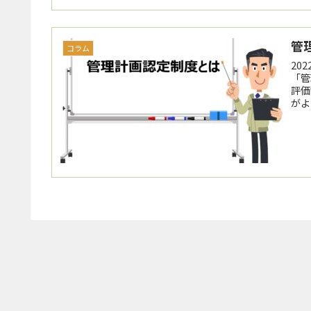
管
コラム
20
「管
評価
がよ
いま
しょ