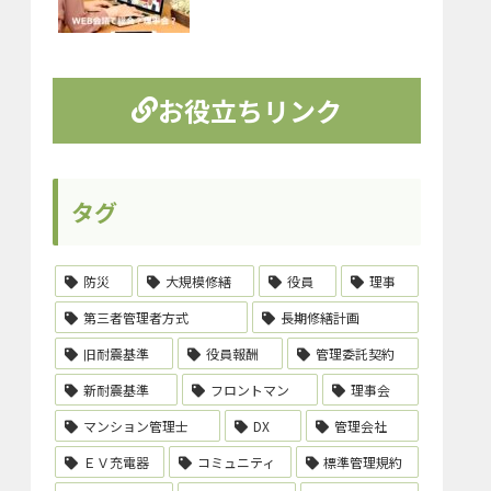
お役立ちリンク
タグ
防災
大規模修繕
役員
理事
第三者管理者方式
長期修繕計画
旧耐震基準
役員報酬
管理委託契約
新耐震基準
フロントマン
理事会
マンション管理士
DX
管理会社
ＥＶ充電器
コミュニティ
標準管理規約