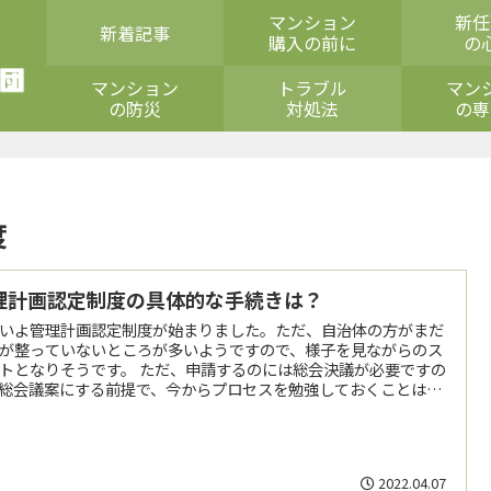
マンション
新任
新着記事
購入の前に
の
マンション
トラブル
マン
の防災
対処法
の専
度
理計画認定制度の具体的な手続きは？
いよ管理計画認定制度が始まりました。ただ、自治体の方がまだ
が整っていないところが多いようですので、様子を見ながらのス
トとなりそうです。 ただ、申請するのには総会決議が必要ですの
総会議案にする前提で、今からプロセスを勉強しておくことは良
とだと思います。
2022.04.07