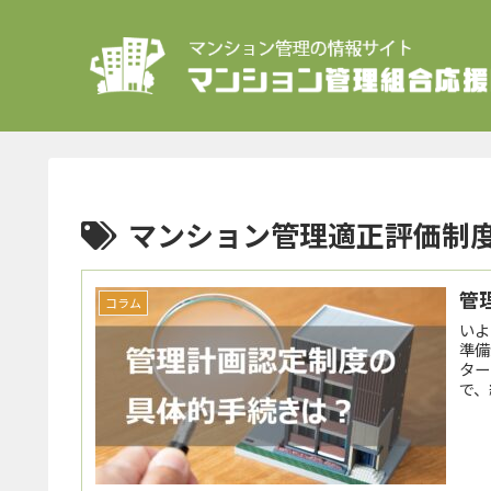
マンション管理適正評価制
管
コラム
いよ
準備
ター
で、
いこ