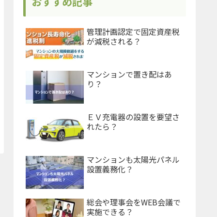
おすすめ記事
管理計画認定で固定資産税
が減税される？
マンションで置き配はあ
り？
ＥＶ充電器の設置を要望さ
れたら？
マンションも太陽光パネル
設置義務化？
総会や理事会をWEB会議で
実施できる？