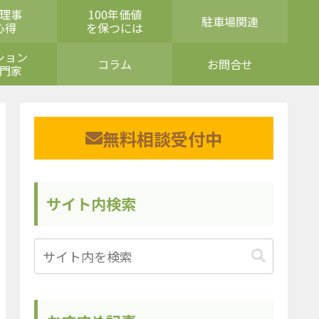
理事
100年価値
駐車場関連
心得
を保つには
ション
コラム
お問合せ
門家
無料相談受付中
サイト内検索