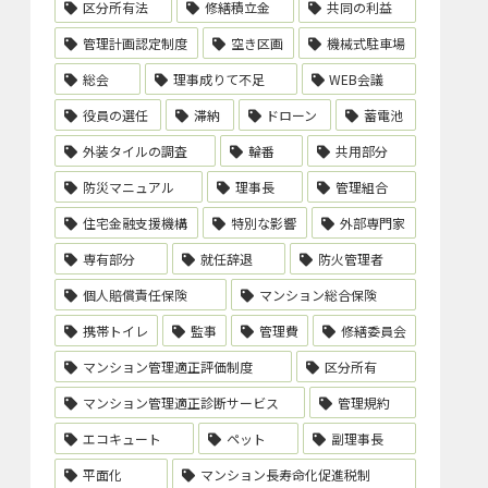
区分所有法
修繕積立金
共同の利益
管理計画認定制度
空き区画
機械式駐車場
総会
理事成りて不足
WEB会議
役員の選任
滞納
ドローン
蓄電池
外装タイルの調査
輪番
共用部分
防災マニュアル
理事長
管理組合
住宅金融支援機構
特別な影響
外部専門家
専有部分
就任辞退
防火管理者
個人賠償責任保険
マンション総合保険
携帯トイレ
監事
管理費
修繕委員会
マンション管理適正評価制度
区分所有
マンション管理適正診断サービス
管理規約
エコキュート
ペット
副理事長
平面化
マンション長寿命化促進税制