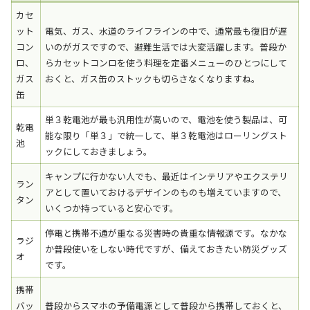
カセ
ット
電気、ガス、水道のライフラインの中で、通常最も復旧が遅
コン
いのがガスですので、避難生活では大変活躍します。普段か
ロ、
らカセットコンロを使う料理を定番メニューのひとつにして
ガス
おくと、ガス缶のストックも切らさなくなりますね。
缶
単３乾電池が最も汎用性が高いので、電池を使う製品は、可
乾電
能な限り「単３」で統一して、単３乾電池はローリングスト
池
ックにしておきましょう。
キャンプに行かない人でも、最近はインテリアやエクステリ
ラン
アとして置いておけるデザインのものも増えていますので、
タン
いくつか持っていると安心です。
停電と携帯不通が重なる災害時の貴重な情報源です。なかな
ラジ
か普段使いをしない時代ですが、備えておきたい防災グッズ
オ
です。
携帯
バッ
普段からスマホの予備電源として普段から携帯しておくと、