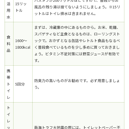
バスタブが200リットルほどですので、普段からお
活
15リッ
風呂の残り湯は捨てないようにしましょう。※15リ
用
トル
ットルはトイレ排水は含まれません。
水
まずは、冷蔵庫の中にあるものから。お米、乾麺、
スパゲティなど主食となるものは、ローリングスト
食
1600～
ックで。おかずとなる缶詰やレトルト食品もなるべ
料
1800kcal
く普段食べているものを少し多めに買っておきまし
品
ょう。ビタミン不足対策には野菜ジュースが有効で
す。
携
帯
防臭力の高いものがお勧めです。必ず用意しましょ
ト
5回分
う。
イ
レ
ト
イ
レ
ッ
南海トラフ大地震の際には、トイレットペーパー不