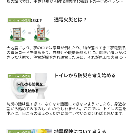
都の調べでは、平成19年から約10年間で12歳以下の子供のベランダ
からの転落事故は145件報告されています。その内２件は死亡事故で
す。 当サイトでもマンションの安全対策についてお伝えしたいと思
います。
通電火災とは？
マンションの防災
大地震により、家の中では家具が倒れたり、物が落ちてきて家電製品
の電源コードを傷めたり、白熱灯や暖房器具などに可燃物が覆いかぶ
さった状態で、停電が解除され通電した時に、それが原因で火事にな
ることを「通電火災」といいます。
トイレから防災を考え始める
マンションの防災
防災の話は重すぎて、なかなか話題にできないようでしたら、身近な
話から始めてみるのもいいかもしれません。ここでは、トイレの話を
中心に、日ごろの備えの大切さに気付いていただければと思います。
地震保険について考える
マンションの防災