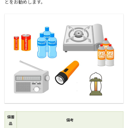
とをお勧めします。
備蓄
備考
品