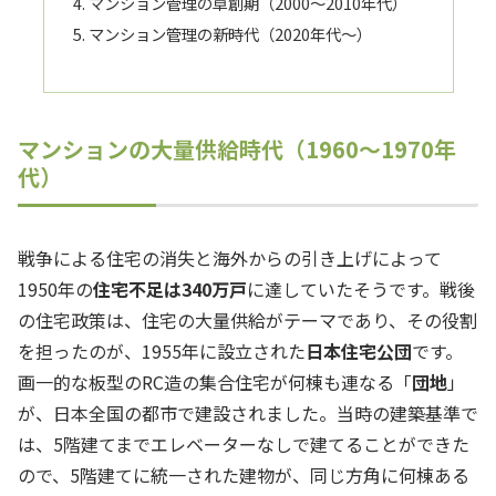
マンション管理の草創期（2000～2010年代）
マンション管理の新時代（2020年代～）
マンションの大量供給時代（1960～1970年
代）
戦争による住宅の消失と海外からの引き上げによって
1950年の
住宅不足は340万戸
に達していたそうです。戦後
の住宅政策は、住宅の大量供給がテーマであり、その役割
を担ったのが、1955年に設立された
日本住宅公団
です。
画一的な板型のRC造の集合住宅が何棟も連なる「
団地
」
が、日本全国の都市で建設されました。当時の建築基準で
は、5階建てまでエレベーターなしで建てることができた
ので、5階建てに統一された建物が、同じ方角に何棟ある