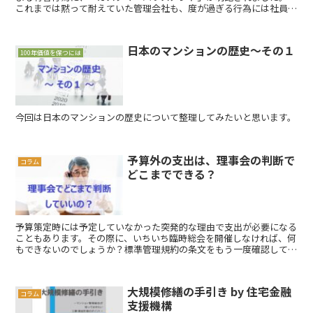
これまでは黙って耐えていた管理会社も、度が過ぎる行為には社員を
守るために毅然とした対応をとるようになるでしょう。
日本のマンションの歴史～その１
100年価値を保つには
今回は日本のマンションの歴史について整理してみたいと思います。
予算外の支出は、理事会の判断で
コラム
どこまでできる？
予算策定時には予定していなかった突発的な理由で支出が必要になる
こともあります。その際に、いちいち臨時総会を開催しなければ、何
もできないのでしょうか？標準管理規約の条文をもう一度確認して改
めて理解をしておきましょう。そして、そうした状況にそなえて、予
算計画をたてるコツなどをお伝えします。
大規模修繕の手引き by 住宅金融
コラム
支援機構