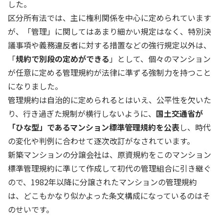
した。
区分所有法では、主に権利関係を中心に定められています
が、「管理」に関してはあまり細かい規定はなく、特別決
議事項や義務違反者に対する措置などの強行規定以外は、
「
規約で別段の定めができる
」として、個々のマンション
が任意に定める管理規約が法律に準ずる強制力を持つこと
になりました。
管理規約は自治的に定められるとはいえ、公平性を欠いた
り、行き過ぎた規制が横行しないように、
国土交通省が
「ひな型」であるマンション標準管理規約を公表
し、時代
の変化や判例に合わせて逐次改訂がなされています。
新築マンションの分譲会社は、原資規約をこのマンション
標準管理規約に準じて作成して初代の管理組合に引き継ぐ
ので、1982年以降に分譲されたマンションの管理規約
は、どこもかなり似かよった条文構成になっているのはそ
のせいです。