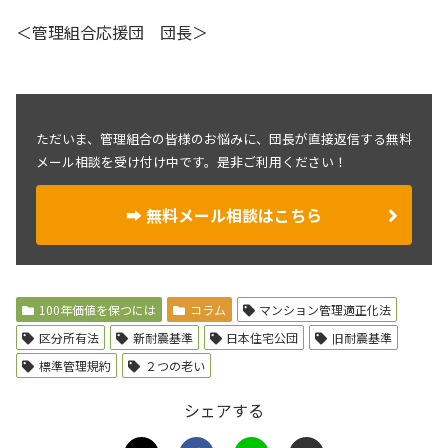
＜管理組合応援団 団長＞
ただいま、管理組合の皆様のお悩みに、団長が直接返信する無料
メール相談を受け付け中です。是非ご利用ください！
➡ 無料メール相談はこちら
100年価値を保つには
コラム
マンション管理適正化法
区分所有法
新耐震基準
日本住宅公団
旧耐震基準
標準管理規約
２つの老い
シェアする