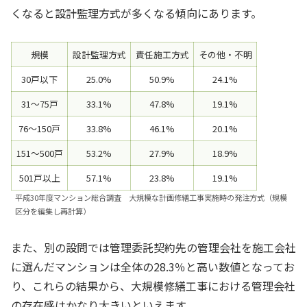
くなると設計監理方式が多くなる傾向にあります。
規模
設計監理方式
責任施工方式
その他・不明
30戸以下
25.0%
50.9%
24.1%
31～75戸
33.1%
47.8%
19.1%
76～150戸
33.8%
46.1%
20.1%
151～500戸
53.2%
27.9%
18.9%
501戸以上
57.1%
23.8%
19.1%
平成30年度マンション総合調査 大規模な計画修繕工事実施時の発注方式（規模
区分を編集し再計算）
また、別の設問では管理委託契約先の管理会社を施工会社
に選んだマンションは全体の28.3％と高い数値となってお
り、これらの結果から、大規模修繕工事における管理会社
の存在感はかなり大きいといえます。