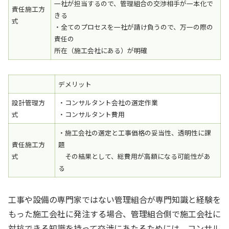
一社が担当するので、管理組合の交渉相手が一本化で
責任施工方
きる
式
・全てのプロセスを一社が請け負うので、万一の際の
責任の
所在（施工会社にある）が明確
デメリット
設計管理方
・コンサルタント会社の選定作業
式
・コンサルタント費用
・施工会社の選定と工事価格の妥当性、透明性に課
責任施工方
題
式
その結果として、総費用が高額になる可能性があ
る
工事や設備の専門家ではない管理組合が専門知識と経験を
もった施工会社に発注する場合、管理組合側で施工会社に
対抗できる知識を持って交渉にあたるためには、コンサル