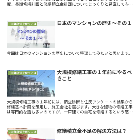
度、長期修繕計画と修繕積立金計画についてじっくりと見直してみて
ください。その計画は、計画期間を超えて100年先までイメージでき
る計画になっているでしょうか？
日本のマンションの歴史～その１
100年価値を保つには
今回は日本のマンションの歴史について整理してみたいと思います。
大規模修繕工事の１年前にやるべ
100年価値を保つには
きこと
大規模修繕工事の１年前には、調査診断と住民アンケートの結果から
修繕基本計画を策定し、施工会社を選びます。大きな建物の修繕工事
は専門的な話も多いのですが、一戸建ての自宅を修繕するという感覚
で、劣化したところを直して、より快適な住空間に改良することを考
えれば、大枠としてはそれほど難しい話ではありません。
修繕積立金不足の解決方法は？
100年価値を保つには