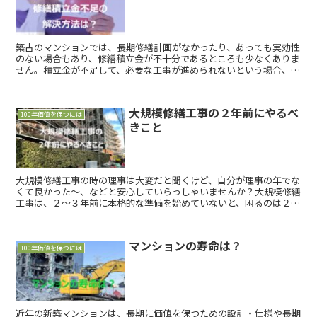
築古のマンションでは、長期修繕計画がなかったり、あっても実効性
のない場合もあり、修繕積立金が不十分であるところも少なくありま
せん。積立金が不足して、必要な工事が進められないという場合、ど
のように対処したらよいでしょうか。
大規模修繕工事の２年前にやるべ
100年価値を保つには
きこと
大規模修繕工事の時の理事は大変だと聞くけど、自分が理事の年でな
くて良かった～、などと安心していらっしゃいませんか？大規模修繕
工事は、２～３年前に本格的な準備を始めていないと、困るのは２年
後の理事会、、、ではなく結局「管理組合」すなわち皆さん自身がそ
のつけを払わされることになってしまうのです。
マンションの寿命は？
100年価値を保つには
近年の新築マンションは、長期に価値を保つための設計・仕様や長期